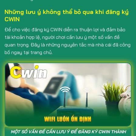
Những lưu ý không thể bỏ qua khi đăng ký
CWIN
Để cho việc đăng ký CWIN diễn ra thuận lợi và đảm bảo
tài khoản hợp lệ, người chơi cần lưu ý một số vấn đề
quan trọng. Đây là những nguyên tắc mà nhà cái đã công
bố ngay tại trang chủ.
MỘT SỐ VẤN ĐỀ CẦN LƯU Ý ĐỂ ĐĂNG KÝ CWIN THÀNH