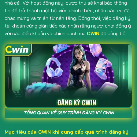
nhà cái. Với hoạt động này, cược thủ sẽ khai báo thông
tin để trở thành một hội viên chính thức, nhận các ưu đãi
chào mừng và tri ân từ nền tảng. Đồng thời, việc đăng ký
tài khoản cũng gián tiếp xác nhận rằng người chơi đồng ý
với các điều khoản và chính sách mà
CWIN
đã công bố.
TỔNG QUAN VỀ QUY TRÌNH ĐĂNG KÝ CWIN
Mục tiêu của CWIN khi cung cấp quá trình đăng ký