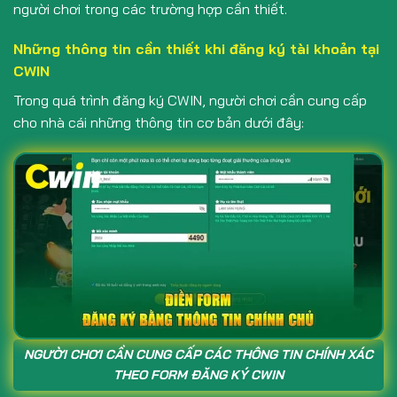
người chơi trong các trường hợp cần thiết.
Những thông tin cần thiết khi đăng ký tài khoản tại
CWIN
Trong quá trình đăng ký CWIN, người chơi cần cung cấp
cho nhà cái những thông tin cơ bản dưới đây:
NGƯỜI CHƠI CẦN CUNG CẤP CÁC THÔNG TIN CHÍNH XÁC
THEO FORM ĐĂNG KÝ CWIN