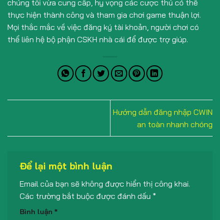
chúng tôi vừa cung cấp, hy vọng các cược thủ có thể
thực hiện thành công và tham gia chơi game thuận lợi.
Mọi thắc mắc về việc đăng ký tài khoản, người chơi có
thể liên hệ bộ phận CSKH nhà cái để được trợ giúp.
Hướng dẫn đăng nhập CWIN
an toàn nhanh chóng
Để lại một bình luận
Email của bạn sẽ không được hiển thị công khai.
Các trường bắt buộc được đánh dấu
*
Bình luận
*