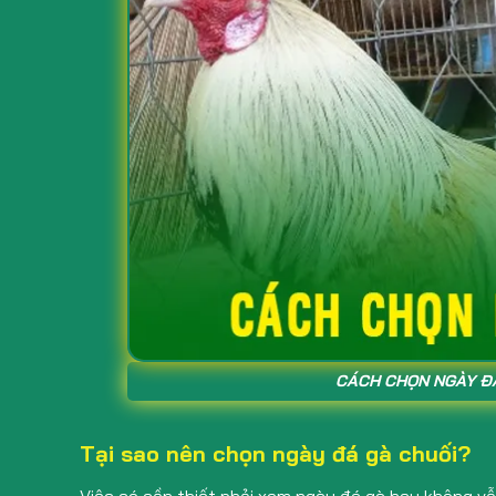
CÁCH CHỌN NGÀY ĐÁ
Tại sao nên chọn ngày đá gà chuối?
Việc có cần thiết phải xem ngày đá gà hay không vẫ