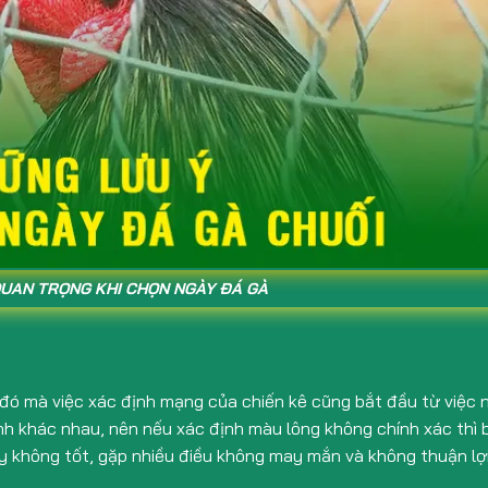
UAN TRỌNG KHI CHỌN NGÀY ĐÁ GÀ
 đó mà việc xác định mạng của chiến kê cũng bắt đầu từ việc
 khác nhau, nên nếu xác định màu lông không chính xác thì 
y không tốt, gặp nhiều điều không may mắn và không thuận lợi