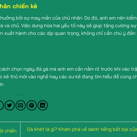
hân chiến kê
 hưởng bởi sự may mắn của chủ nhân. Do đó, anh em nên kiểm
à và chủ. Việc dung hòa hai yếu tố này sẽ giúp tăng cường s
an xuất hành cho các dịp quan trọng, không chỉ cần chú ý đế
cách chọn ngày đá gà mà anh em cần nắm rõ trước khi vào tr
ác kê thủ mới vào nghề hay các sư kê đang tìm hiểu để cùng c
h.
Gà khét là gì? Khám phá về danh tiếng bất bại củ
ội chiến