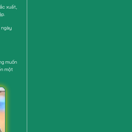
ắc xuất,
ập.
, ngày
ong muốn
đến một