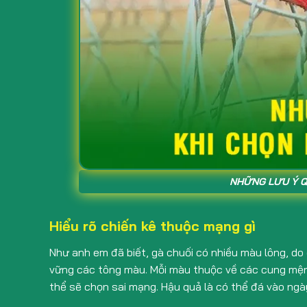
NHỮNG LƯU Ý Q
Hiểu rõ chiến kê thuộc mạng gì
Như anh em đã biết, gà chuối có nhiều màu lông, do
vững các tông màu. Mỗi màu thuộc về các cung mệnh
thể sẽ chọn sai mạng. Hậu quả là có thể đá vào ngà