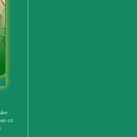
 nắm
bạn có
.