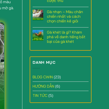
cược thủ
 cổ màu
u mỡ gà.
Gà nhạn – Màu chân
chiến nhất và cách
chọn chiến kê giỏi
Gà khét là gì? Khám
phá về danh tiếng bất
bại của gà khét
DANH MỤC
BLOG CWIN
(23)
HƯỚNG DẪN
(6)
TIN TỨC
(5)