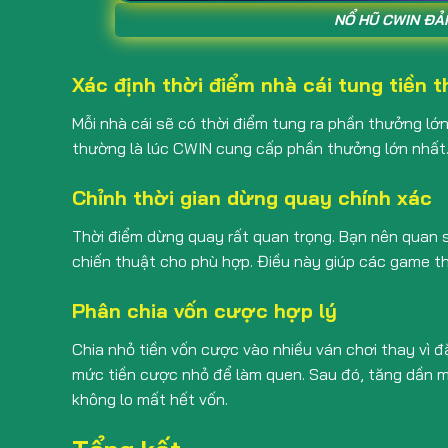
NỔ HŨ CWIN ĐẢ
Xác định thời điểm nhà cái tung tiền 
Mỗi nhà cái sẽ có thời điểm tung ra phần thưởng lớn
thường là lúc CWIN cung cấp phần thưởng lớn nhất. 
Chỉnh thời gian dừng quay chính xác
Thời điểm dừng quay rất quan trọng. Bạn nên quan s
chiến thuật cho phù hợp. Điều này giúp các game t
Phân chia vốn cược hợp lý
Chia nhỏ tiền vốn cược vào nhiều ván chơi thay vì đ
mức tiền cược nhỏ để làm quen. Sau đó, tăng dần m
không lo mất hết vốn.