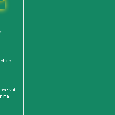
êm
 chỉnh
chơi với
ớn mà