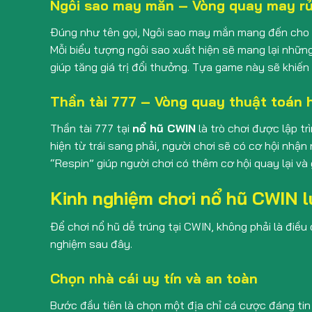
Ngôi sao may mắn – Vòng quay may rủ
Đúng như tên gọi, Ngôi sao may mắn mang đến cho ng
Mỗi biểu tượng ngôi sao xuất hiện sẽ mang lại nhữn
giúp tăng giá trị đổi thưởng. Tựa game này sẽ khiến 
Thần tài 777 – Vòng quay thuật toán h
Thần tài 777 tại
nổ hũ CWIN
là trò chơi được lập tr
hiện từ trái sang phải, người chơi sẽ có cơ hội nhậ
“Respin” giúp người chơi có thêm cơ hội quay lại và
Kinh nghiệm chơi nổ hũ CWIN 
Để chơi nổ hũ dễ trúng tại CWIN, không phải là điề
nghiệm sau đây.
Chọn nhà cái uy tín và an toàn
Bước đầu tiên là chọn một địa chỉ cá cược đáng ti