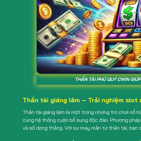
THẦN TÀI PHÚ QUÝ CWIN GIÚ
Thần tài giáng lâm – Trải nghiệm slot
Thần tài giáng lâm là một trong những trò chơi nổ 
cùng hệ thống cuộn bổ sung độc đáo. Phương pháp t
và số dòng thắng. Với sự may mắn từ thần tài, bạn 