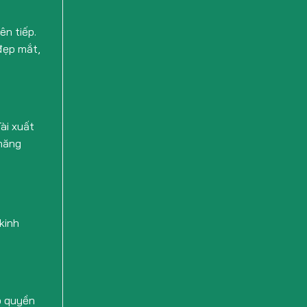
ên tiếp.
đẹp mắt,
ài xuất
 năng
kinh
o quyền