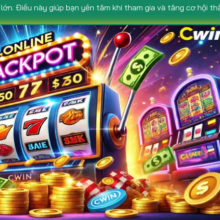
lớn. Điều này giúp bạn yên tâm khi tham gia và tăng cơ hội th