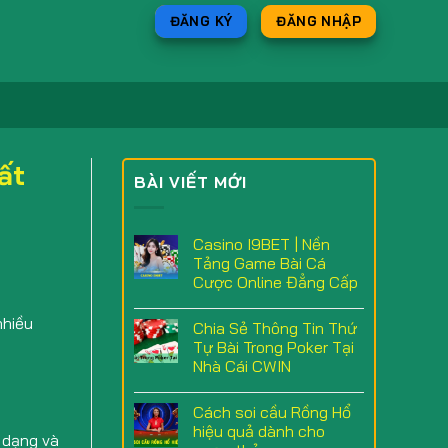
ĐĂNG KÝ
ĐĂNG NHẬP
ất
BÀI VIẾT MỚI
Casino I9BET | Nền
Tảng Game Bài Cá
Cược Online Đẳng Cấp
nhiều
Chia Sẻ Thông Tin Thứ
Tự Bài Trong Poker Tại
Nhà Cái CWIN
Cách soi cầu Rồng Hổ
hiệu quả dành cho
a dạng và