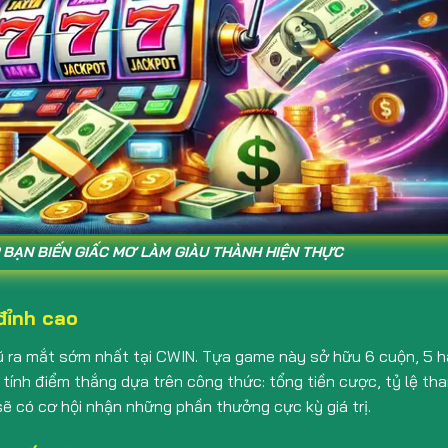
P BẠN BIẾN GIẤC MƠ LÀM GIÀU THÀNH HIỆN THỰC
 đỉnh cao
hũ ra mắt sớm nhất tại CWIN. Tựa game này sở hữu 6 cuộn, 5 
ính điểm thắng dựa trên công thức: tổng tiền cược, tỷ lệ th
sẽ có cơ hội nhận những phần thưởng cực kỳ giá trị.