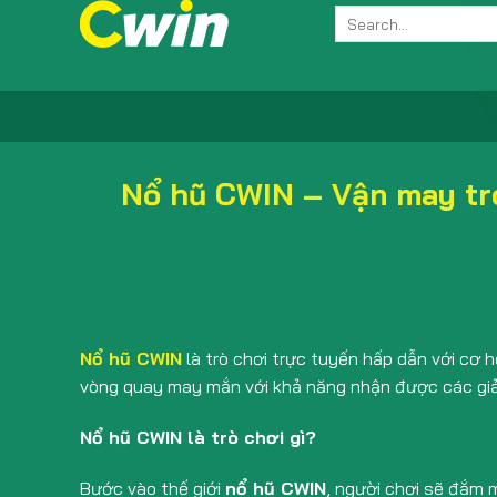
Skip
to
content
Nổ hũ CWIN – Vận may tr
Nổ hũ CWIN
là trò chơi trực tuyến hấp dẫn với cơ hộ
vòng quay may mắn với khả năng nhận được các giả
Nổ hũ CWIN là trò chơi gì?
Bước vào thế giới
nổ hũ CWIN
, người chơi sẽ đắm m